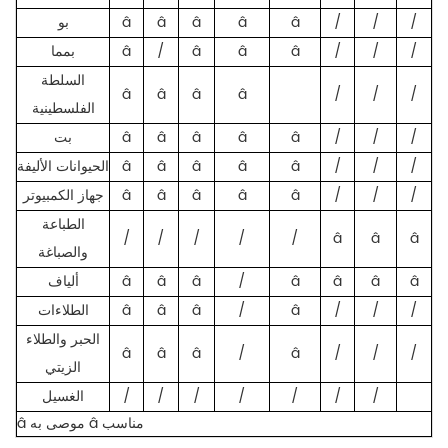
/
/
/
â
â
â
â
â
بو
/
/
/
â
â
â
/
â
بمما
السلطة
â
â
â
â
/
/
/
الفلسطينية
/
/
/
â
â
â
â
â
بت
/
/
/
â
â
â
â
â
الحيوانات الأليفة
/
/
/
â
â
â
â
â
جهاز الكمبيوتر
الطباعة
/
/
/
/
/
â
â
â
والصباغة
â
â
â
â
/
â
â
â
ألياف
/
/
/
â
/
â
â
â
الطلاءات
الحبر والطلاء
â
â
â
/
â
/
/
/
الزيتي
/
/
/
/
/
/
/
الغسيل
â موصى به â مناسب