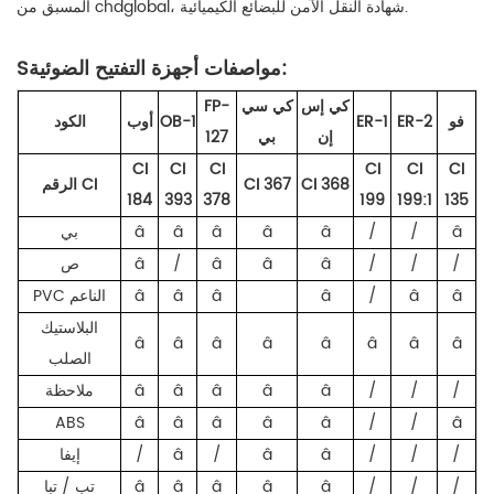
المسبق من chdglobal، شهادة النقل الآمن للبضائع الكيميائية.
مواصفات أجهزة التفتيح الضوئية:
S
كي إس
كي سي
FP-
ف
و
ER-2
ER-1
OB-1
أوب
الكود
إن
بي
127
CI
CI
CI
CI
CI
CI
CI 368
CI 367
الرقم CI
184
393
378
199
199:1
135
â
/
/
â
â
â
â
â
بي
/
/
/
â
â
â
/
â
ص
â
â
/
â
â
â
â
PVC الناعم
البلاستيك
â
â
â
â
â
â
â
â
الصلب
/
/
/
â
â
â
â
â
ملاحظة
ABS
â
â
â
â
â
/
/
â
/
/
/
â
â
/
â
/
إيفا
/
/
/
â
â
â
â
â
تب / تبا