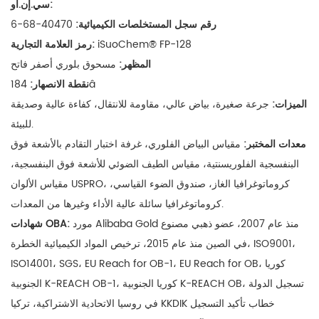
سي.إن.أو:
رقم سجل المستخلصات الكيميائية:
40470-68-6
iSuoChem® FP-128
رمز العلامة التجارية:
المظهر:
مسحوق بلوري أصفر فاتح
â
نقطة الانصهار
:
184
الميزات:
جرعة صغيرة،
بياض عالي، مقاومة للانتقال، كفاءة عالية وصديقة
للبيئة.
معدات المختبر:
مقياس البياض الفلوري، غرفة اختبار التقادم بالأشعة فوق
البنفسجية الفلوريسنتية، مقياس الطيف الضوئي للأشعة فوق البنفسجية،
مقياس الألوان USPRO، كروماتوغرافيا الغاز، صندوق الضوء القياسي،
كروماتوغرافيا سائلة عالية الأداء وغيرها من المعدات.
مورد Alibaba Gold منذ عام 2007، عضو ذهبي مصنوع
شهادات OBA:
في الصين منذ عام 2015، ترخيص المواد الكيميائية الخطرة، ISO9001،
ISO14001، SGS، EU Reach for OB-1، EU Reach for OB، كوريا
كوريا الجنوبية K-REACH OB، تسجيل الدولة
الجنوبية K-REACH OB-1،
في روسيا الاتحادية الاشتراكية، تركيا KKDIK خطاب تأكيد التسجيل