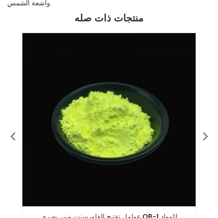
وأشعة الشمس.
منتجات ذات صله
عوامل تفتيح الفلورسنت منير بصري OB-1 للمواد