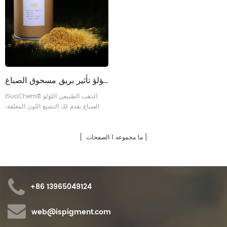
الايكولوجية-- ودية بلاند الساتان الذهب اللؤلؤ تأثير بريق مسحوق الصباغ
iSuoChem® الذهب الطبيعي اللؤلؤ
الصباغ يقدم لك التشبع اللون المعلقة،
فريدة من نوعها تأثير الذهب، بريق لامع،
القائمة على المياه والمذيبات-- استنادا
نظام متوافق.
ما مجموعه 1 الصفحات
+86 13965049124
web@ispigment.com