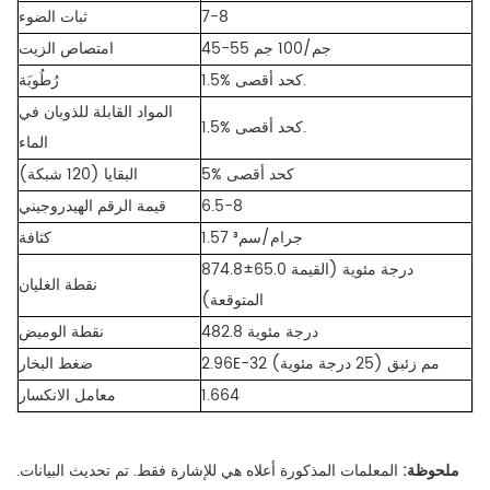
7-8
ثبات الضوء
45-55 جم/100 جم
امتصاص الزيت
1.5% كحد أقصى.
رُطُوبَة
المواد القابلة للذوبان في
1.5% كحد أقصى.
الماء
5% كحد أقصى
البقايا (120 شبكة)
6.5-8
قيمة الرقم الهيدروجيني
1.57 جرام/سم³
كثافة
874.8±65.0 درجة مئوية (القيمة
نقطة الغليان
المتوقعة)
482.8 درجة مئوية
نقطة الوميض
2.96E-32 مم زئبق (25 درجة مئوية)
ضغط البخار
1.664
معامل الانكسار
ملحوظة:
المعلمات المذكورة أعلاه هي للإشارة فقط. تم تحديث البيانات.