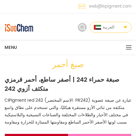
web@ispigment.com
العربية
MENU
صبغ أحمر
صبغة حمراء 242 | أصفر ساطع، أحمر قرمزي
متكثف آزوي 242
CIPigment red 242 (الاسم المختصر: PR242) عبارة عن صبغة عضوية
متكثفة من ثنائي الأزو مستقرة هيكليًا، والتي تستخدم على نطاق واسع
في مختلف الأحبار والطلاءات المختلفة والصناعات النسيجية والبلاستيكية
بسبب لونها الأصفر الأحمر الساطع ومقاومتها الممتازة للحرارة ومقاومة
الضوء ومقاومة المواد الكيميائية.