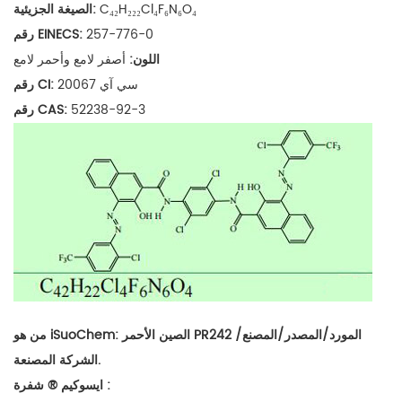
C₄₂H₂₂₂Cl₄F₆N₆O₄
الصيغة الجزيئية:
257-776-0
رقم EINECS:
اللون:
أصفر لامع وأحمر لامع
سي آي 20067
رقم CI:
52238-92-3
رقم CAS:
PR242 المورد/المصدر/المصنع/
الصين الأحمر
من هو iSuoChem:
الشركة المصنعة.
:
شفرة
ايسوكيم
®