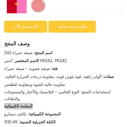
طلب عينة مجانية
الاستفسار الآن
وصف المنتج
اسم المنتج:
صبغة حمراء 242
أحمر PR242، PR242
الاسم المختصر:
فئة:
صبغة عضوية - صبغة حمراء
صفات:
ألوان زاهية، قوة تلوين قوية، مقاومة درجات الحرارة العالية،
مقاومة عالية للضوء ومقاومة للطقس
استخدامات المنتج: النوع العالمي - البلاستيك والأحبار والمنسوجات
والدهانات.
المعلمة الكيميائية
المجموعة الكيميائية:
تكاثف ديسازو
الكتلة الجزيئية النسبية:
930.46