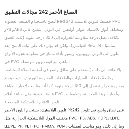
الصباغ الأحمر 242 مجالات التطبيق
يُنصح باستخدام الصبغة العضوية Red 242 خصيصًا لتلوين بلاستيك PVC
وPS وABS ومختلف أنواع بلاستيك البولي أوليفين. في البولي إيثيلين عالي
الكثافة، تصل درجة مقاومته للحرارة إلى 300 درجة مئوية (ثلث العمق
القياسي)، ولكن قد يؤثر ذلك على ثبات المنتج. يُعد Red 242 مناسبًا
لتلوين لب البولي بروبيلين، ويتميز بأداء ممتاز في مقاومة هجرة الألوان
في PVC الناعم، مع قوة تلوين متوسطة.
بالإضافة إلى ذلك، يُستخدم على نطاق واسع في أنظمة الطلاء المختلفة،
وخاصةً طلاءات السيارات والطلاءات المقاومة للورنيش، حيث يتمتع
بمقاومة حرارية تصل إلى 180 درجة مئوية. كما أنه مناسب لأحبار الطباعة
عالية الجودة، مثل طباعة أفلام PVC، وأحبار الزينة المعدنية، وتطبيقات
تلوين الأفلام البلاستيكية المصفحة.
تلوين البلاستيك:
يستخدم اللون الأحمر PR242 على نطاق واسع في تلوين
مختلف المواد البلاستيكية الحرارية مثل PVC، PS، ABS، HDPE، LDPE،
LLDPE، PP، PET، PC، PMMA، POM، وما إلى ذلك، وهو مناسب لعمليات