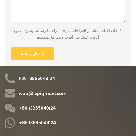
إذا كان لديك أسئلة أو اقتراحات، يرجى ترك لنا رسالة، وسوف نقوم
بالرد عليك في أقرب وقت ما نستطيع!
+86 13965049124
web@ispigment.com
+86 13965049124
+86 13965049124