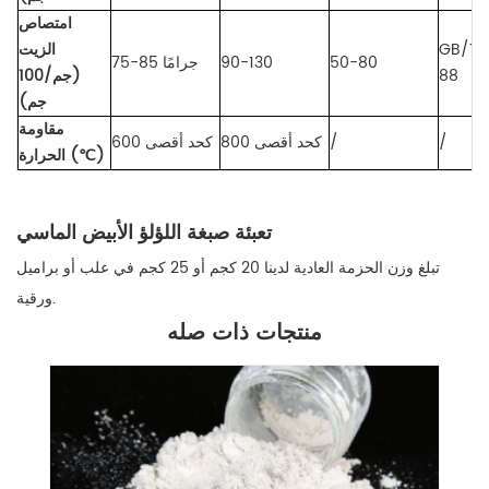
امتصاص
GB/T52
الزيت
50-80
90-130
75-85 جرامًا
88
(جم/100
جم)
مقاومة
/
/
800 كحد أقصى
600 كحد أقصى
الحرارة (℃)
تعبئة صبغة اللؤلؤ الأبيض الماسي
تبلغ وزن الحزمة العادية لدينا 20 كجم أو 25 كجم في علب أو براميل
ورقية.
منتجات ذات صله