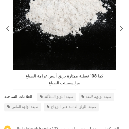
كما 108 تغطية ممتازة بريق أبيض غرامة الصباغ
بيرليسسينت الصباغ
العلامات الساخنة :
صبغة لؤلؤية لامعة
صبغة اللؤلؤ المتلألئة
صبغة اللؤلؤ القائمة على الزجاج
صبغة لؤلؤة الماس
Merck Iriodin 103 الشركة المصنعة لصبغة بيرليسسينت
التالي :