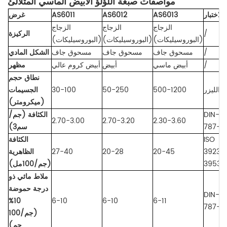
مواصفات صبغة اللؤلؤ الأبيض الماسي المتلألئ
لاختبار
AS6013
AS6012
AS6011
غرض
الزجاج
الزجاج
الزجاج
/
الركيزة
(البوروسيليكات)
(البوروسيليكات)
(البوروسيليكات)
/
مسحوق جاف
مسحوق جاف
مسحوق جاف
الشكل المادي
/
أبيض ماسي
أبيض
أبيض كروم عالي
مظهر
نطاق حجم
د الليزر
500-1200
50-250
30-100
الجسيمات
(ميكرومتر)
DIN-IS
الكثافة (جم/
2.70-3.00
2.70-3.20
2.30-3.60
787-1
سم3)
ISO
الكثافة
3923/
20-45
20-28
27-40
الظاهرية
3953
(جم/100مل)
ملاط مائي ذو
درجة حموضة
DIN-IS
10%
6-10
6-10
6-11
787-9
(جم/100
جم)