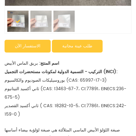
طلب عينة مجانية
الاستفسار الآن
اسم المنتج:
بريق الماس الأبيض
التركيب - التسمية الدولية لمكونات مستحضرات التجميل (INCI):
بوروسيليكات الصوديوم والكالسيوم (CAS: 65997-17-3)
ثاني أكسيد التيتانيوم (CAS: 13463-67-7، CI:77891، EINECS:236-
675-5)
CAS: 18282-10-5، CI:77861، EINECS:242-
ثاني أكسيد القصدير (
159-0
)
صبغة اللؤلؤ الأبيض الماسي المتلألئة هي صبغة لؤلؤية بيضاء أساسها